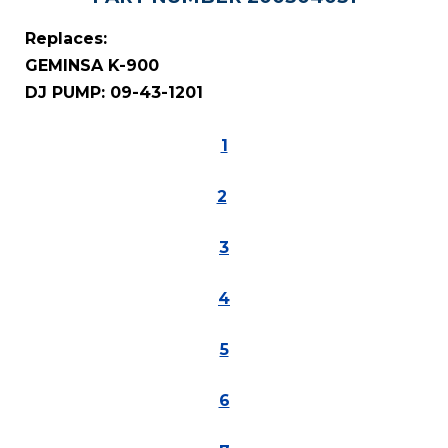
Replaces:
GEMINSA K-900
DJ PUMP: 09-43-1201
1
2
3
4
5
6