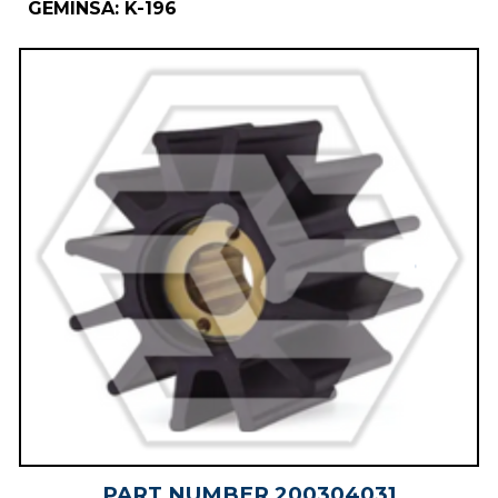
GEMINSA: K-196
PART NUMBER
20030403
1