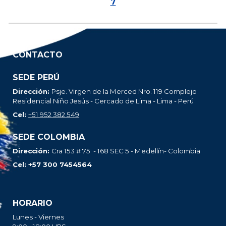
7
CONTACTO
SEDE PERÚ
Dirección:
Psje. Virgen de la Merced Nro. 119 Complejo
Residencial Niño Jesús - Cercado de Lima - Lima - Perú
Cel:
+51 952 382 549
SEDE
COLOMBIA
Dirección:
Cra 153 # 75 - 168 SEC 5 - Medell
ín-
Colombia
Cel
: +57 300 7454564
HORARIO
Lunes - Viernes