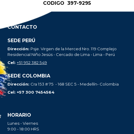
CODIGO
397-9295
CONTACTO
SEDE PERÚ
Dirección:
Psje. Virgen de la Merced Nro. 119 Complejo
Residencial Niño Jesús - Cercado de Lima - Lima - Perú
Cel:
+51 952 382 549
SEDE
COLOMBIA
Dirección:
Cra 153 # 75 - 168 SEC 5 - Medell
ín-
Colombia
Cel
: +57 300 7454564
HORARIO
Lunes - Viernes
9:00 - 18:00 HRS